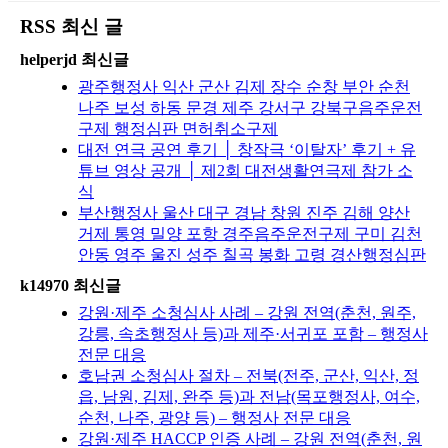
RSS 최신 글
helperjd 최신글
광주행정사 익산 군산 김제 장수 순창 부안 순천
나주 보성 하동 문경 제주 강서구 강북구음주운전
구제 행정심판 면허취소구제
대전 연극 공연 후기 │ 창작극 ‘이탈자’ 후기 + 유
튜브 영상 공개 │ 제2회 대전생활연극제 참가 소
식
부산행정사 울산 대구 경남 창원 진주 김해 양산
거제 통영 밀양 포항 경주음주운전구제 구미 김천
안동 영주 울진 성주 칠곡 봉화 고령 경산행정심판
k14970 최신글
강원·제주 소청심사 사례 – 강원 전역(춘천, 원주,
강릉, 속초행정사 등)과 제주·서귀포 포함 – 행정사
전문 대응
호남권 소청심사 절차 – 전북(전주, 군산, 익산, 정
읍, 남원, 김제, 완주 등)과 전남(목포행정사, 여수,
순천, 나주, 광양 등) – 행정사 전문 대응
강원·제주 HACCP 인증 사례 – 강원 전역(춘천, 원