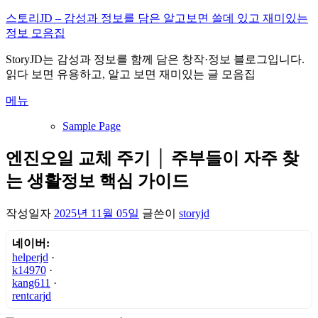
내
스토리JD – 감성과 정보를 담은 알고보면 쓸데 있고 재미있는
용
정보 모음집
으
StoryJD는 감성과 정보를 함께 담은 창작·정보 블로그입니다.
로
읽다 보면 유용하고, 알고 보면 재미있는 글 모음집
바
로
메뉴
가
기
Sample Page
엔진오일 교체 주기 │ 주부들이 자주 찾
는 생활정보 핵심 가이드
작성일자
2025년 11월 05일
글쓴이
storyjd
네이버:
helperjd
·
k14970
·
kang611
·
rentcarjd