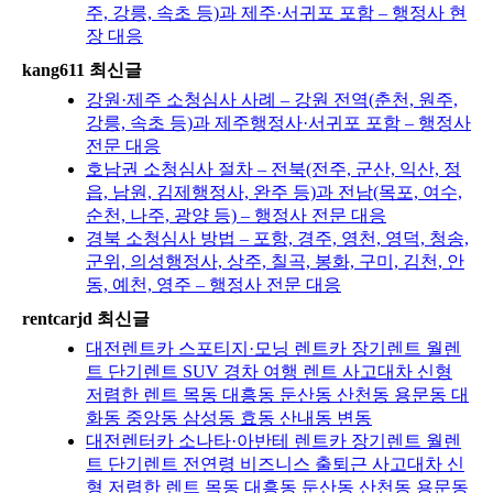
주, 강릉, 속초 등)과 제주·서귀포 포함 – 행정사 현
장 대응
kang611 최신글
강원·제주 소청심사 사례 – 강원 전역(춘천, 원주,
강릉, 속초 등)과 제주행정사·서귀포 포함 – 행정사
전문 대응
호남권 소청심사 절차 – 전북(전주, 군산, 익산, 정
읍, 남원, 김제행정사, 완주 등)과 전남(목포, 여수,
순천, 나주, 광양 등) – 행정사 전문 대응
경북 소청심사 방법 – 포항, 경주, 영천, 영덕, 청송,
군위, 의성행정사, 상주, 칠곡, 봉화, 구미, 김천, 안
동, 예천, 영주 – 행정사 전문 대응
rentcarjd 최신글
대전렌트카 스포티지·모닝 렌트카 장기렌트 월렌
트 단기렌트 SUV 경차 여행 렌트 사고대차 신형
저렴한 렌트 목동 대흥동 둔산동 산천동 용문동 대
화동 중앙동 삼성동 효동 산내동 변동
대전렌터카 소나타·아반테 렌트카 장기렌트 월렌
트 단기렌트 전연령 비즈니스 출퇴근 사고대차 신
형 저렴한 렌트 목동 대흥동 둔산동 산천동 용문동