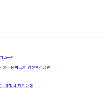
허취소구제
주 칠곡 봉화 고령 경산행정심판
) – 행정사 전문 대응