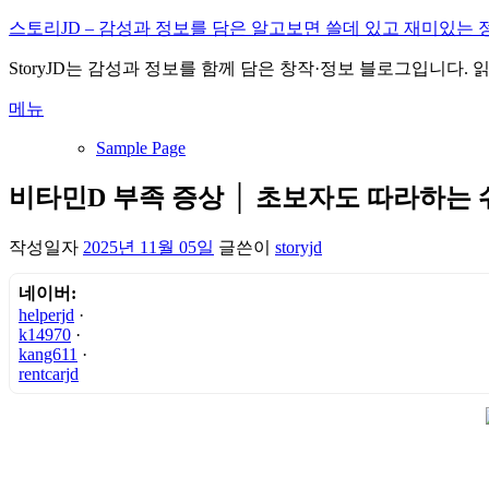
내
스토리JD – 감성과 정보를 담은 알고보면 쓸데 있고 재미있는 
용
StoryJD는 감성과 정보를 함께 담은 창작·정보 블로그입니다.
으
로
메뉴
바
로
Sample Page
가
기
비타민D 부족 증상 │ 초보자도 따라하는
작성일자
2025년 11월 05일
글쓴이
storyjd
네이버:
helperjd
·
k14970
·
kang611
·
rentcarjd