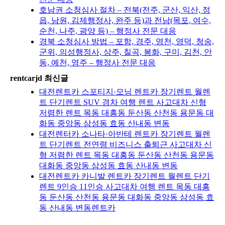
호남권 소청심사 절차 – 전북(전주, 군산, 익산, 정
읍, 남원, 김제행정사, 완주 등)과 전남(목포, 여수,
순천, 나주, 광양 등) – 행정사 전문 대응
경북 소청심사 방법 – 포항, 경주, 영천, 영덕, 청송,
군위, 의성행정사, 상주, 칠곡, 봉화, 구미, 김천, 안
동, 예천, 영주 – 행정사 전문 대응
rentcarjd 최신글
대전렌트카 스포티지·모닝 렌트카 장기렌트 월렌
트 단기렌트 SUV 경차 여행 렌트 사고대차 신형
저렴한 렌트 목동 대흥동 둔산동 산천동 용문동 대
화동 중앙동 삼성동 효동 산내동 변동
대전렌터카 소나타·아반테 렌트카 장기렌트 월렌
트 단기렌트 전연령 비즈니스 출퇴근 사고대차 신
형 저렴한 렌트 목동 대흥동 둔산동 산천동 용문동
대화동 중앙동 삼성동 효동 산내동 변동
대전렌트카 카니발 렌트카 장기렌트 월렌트 단기
렌트 9인승 11인승 사고대차 여행 렌트 목동 대흥
동 둔산동 산천동 용문동 대화동 중앙동 삼성동 효
동 산내동 변동렌트카