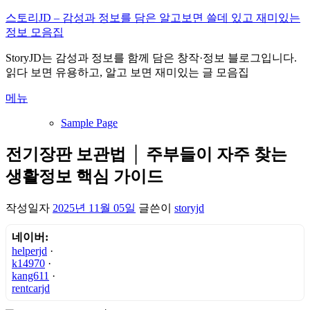
내
스토리JD – 감성과 정보를 담은 알고보면 쓸데 있고 재미있는
용
정보 모음집
으
StoryJD는 감성과 정보를 함께 담은 창작·정보 블로그입니다.
로
읽다 보면 유용하고, 알고 보면 재미있는 글 모음집
바
로
메뉴
가
기
Sample Page
전기장판 보관법 │ 주부들이 자주 찾는
생활정보 핵심 가이드
작성일자
2025년 11월 05일
글쓴이
storyjd
네이버:
helperjd
·
k14970
·
kang611
·
rentcarjd