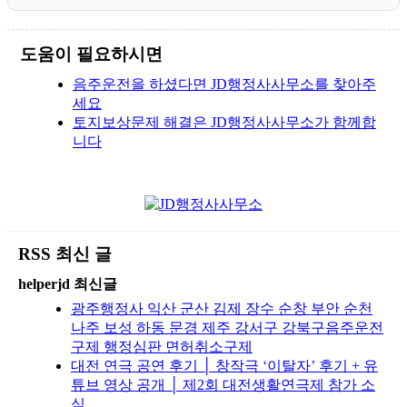
도움이 필요하시면
음주운전을 하셨다면 JD행정사사무소를 찾아주
세요
토지보상문제 해결은 JD행정사사무소가 함께합
니다
RSS 최신 글
helperjd 최신글
광주행정사 익산 군산 김제 장수 순창 부안 순천
나주 보성 하동 문경 제주 강서구 강북구음주운전
구제 행정심판 면허취소구제
대전 연극 공연 후기 │ 창작극 ‘이탈자’ 후기 + 유
튜브 영상 공개 │ 제2회 대전생활연극제 참가 소
식