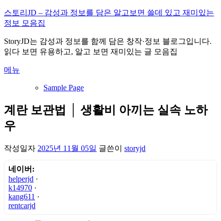
내
스토리JD – 감성과 정보를 담은 알고보면 쓸데 있고 재미있는
용
정보 모음집
으
StoryJD는 감성과 정보를 함께 담은 창작·정보 블로그입니다.
로
읽다 보면 유용하고, 알고 보면 재미있는 글 모음집
바
로
메뉴
가
기
Sample Page
계란 보관법 │ 생활비 아끼는 실속 노하
우
작성일자
2025년 11월 05일
글쓴이
storyjd
네이버:
helperjd
·
k14970
·
kang611
·
rentcarjd