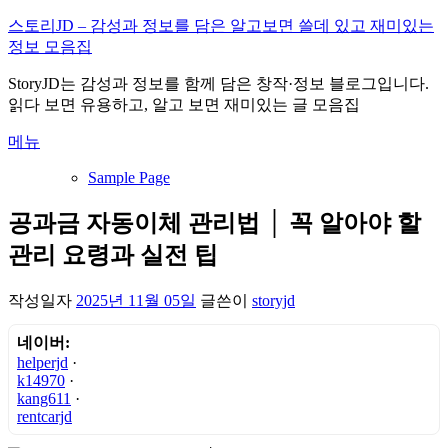
내
스토리JD – 감성과 정보를 담은 알고보면 쓸데 있고 재미있는
용
정보 모음집
으
StoryJD는 감성과 정보를 함께 담은 창작·정보 블로그입니다.
로
읽다 보면 유용하고, 알고 보면 재미있는 글 모음집
바
로
메뉴
가
기
Sample Page
공과금 자동이체 관리법 │ 꼭 알아야 할
관리 요령과 실전 팁
작성일자
2025년 11월 05일
글쓴이
storyjd
네이버:
helperjd
·
k14970
·
kang611
·
rentcarjd