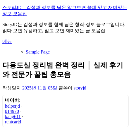
내
스토리JD – 감성과 정보를 담은 알고보면 쓸데 있고 재미있는
용
정보 모음집
으
StoryJD는 감성과 정보를 함께 담은 창작·정보 블로그입니다.
로
읽다 보면 유용하고, 알고 보면 재미있는 글 모음집
바
로
메뉴
가
기
Sample Page
다용도실 정리법 완벽 정리 │ 실제 후기
와 전문가 꿀팁 총모음
작성일자
2025년 11월 05일
글쓴이
storyjd
네이버:
helperjd
·
k14970
·
kang611
·
rentcarjd