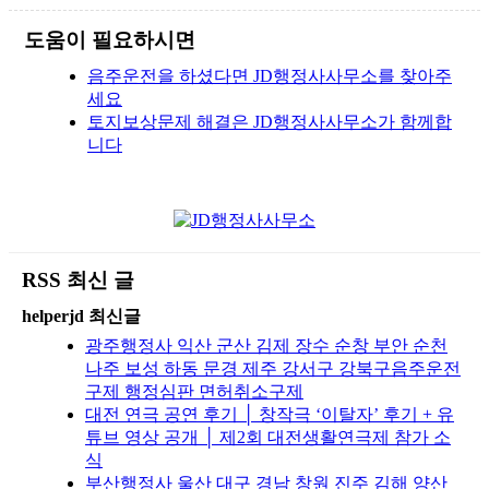
도움이 필요하시면
음주운전을 하셨다면 JD행정사사무소를 찾아주
세요
토지보상문제 해결은 JD행정사사무소가 함께합
니다
RSS 최신 글
helperjd 최신글
광주행정사 익산 군산 김제 장수 순창 부안 순천
나주 보성 하동 문경 제주 강서구 강북구음주운전
구제 행정심판 면허취소구제
대전 연극 공연 후기 │ 창작극 ‘이탈자’ 후기 + 유
튜브 영상 공개 │ 제2회 대전생활연극제 참가 소
식
부산행정사 울산 대구 경남 창원 진주 김해 양산