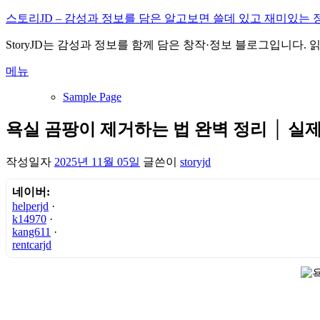
내
스토리JD – 감성과 정보를 담은 알고보면 쓸데 있고 재미있는 
용
StoryJD는 감성과 정보를 함께 담은 창작·정보 블로그입니다.
으
로
메뉴
바
로
Sample Page
가
기
욕실 곰팡이 제거하는 법 완벽 정리 │ 실
작성일자
2025년 11월 05일
글쓴이
storyjd
네이버:
helperjd
·
k14970
·
kang611
·
rentcarjd