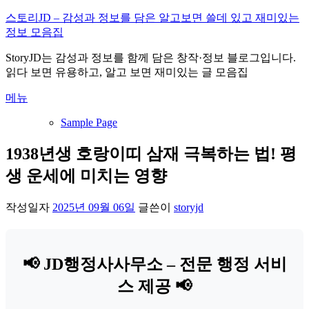
내
스토리JD – 감성과 정보를 담은 알고보면 쓸데 있고 재미있는
용
정보 모음집
으
StoryJD는 감성과 정보를 함께 담은 창작·정보 블로그입니다.
로
읽다 보면 유용하고, 알고 보면 재미있는 글 모음집
바
로
메뉴
가
기
Sample Page
1938년생 호랑이띠 삼재 극복하는 법! 평
생 운세에 미치는 영향
작성일자
2025년 09월 06일
글쓴이
storyjd
📢 JD행정사사무소 – 전문 행정 서비
스 제공 📢