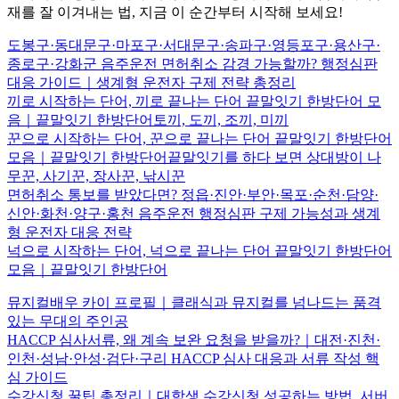
재를 잘 이겨내는 법, 지금 이 순간부터 시작해 보세요!
도봉구·동대문구·마포구·서대문구·송파구·영등포구·용산구·
종로구·강화군 음주운전 면허취소 감경 가능할까? 행정심판
대응 가이드｜생계형 운전자 구제 전략 총정리
끼로 시작하는 단어, 끼로 끝나는 단어 끝말잇기 한방단어 모
음｜끝말잇기 한방단어토끼, 도끼, 조끼, 미끼
꾼으로 시작하는 단어, 꾼으로 끝나는 단어 끝말잇기 한방단어
모음｜끝말잇기 한방단어끝말잇기를 하다 보면 상대방이 나
무꾼, 사기꾼, 장사꾼, 낚시꾼
면허취소 통보를 받았다면? 정읍·진안·부안·목포·순천·담양·
신안·화천·양구·홍천 음주운전 행정심판 구제 가능성과 생계
형 운전자 대응 전략
넉으로 시작하는 단어, 넉으로 끝나는 단어 끝말잇기 한방단어
모음｜끝말잇기 한방단어
뮤지컬배우 카이 프로필｜클래식과 뮤지컬를 넘나드는 품격
있는 무대의 주인공
HACCP 심사서류, 왜 계속 보완 요청을 받을까?｜대전·진천·
인천·성남·안성·검단·구리 HACCP 심사 대응과 서류 작성 핵
심 가이드
수강신청 꿀팁 총정리｜대학생 수강신청 성공하는 방법, 서버