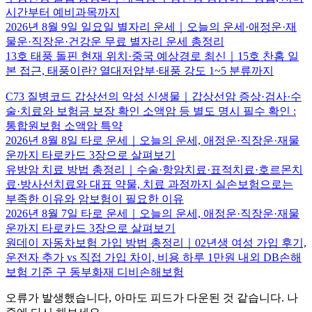
시간부터 예비과목까지
2026년 8월 9일 일요일 별자리 운세｜오늘의 운세·애정운·재
물운·직장운·건강운 무료 별자리 운세 총정리
13호 태풍 돌핀 현재 위치·중국 예상경로 최신｜15호 찬홈 일
본 접근, 태풍이란? 열대저압부·태풍 강도 1~5 분류까지
C73 질병코드 갑상선의 악성 신생물｜갑상선암 증상·검사·수
술·치료와 보험금 보장 확인 소액암 등 별도 명시 필수 확인 :
통합원보험 소액암 특약
2026년 8월 8일 타로 운세｜오늘의 운세, 애정운·직장운·재물
운까지 타로카드 3장으로 살펴보기
유방암 치료 방법 총정리｜수술·항암치료·표적치료·호르몬치
료·방사선치료와 대표 약물, 치료 과정까지 실손보험으로는
부족한 이유와 암보험이 필요한 이유
2026년 8월 7일 타로 운세｜오늘의 운세, 애정운·직장운·재물
운까지 타로카드 3장으로 살펴보기
원데이 자동차보험 가입 방법 총정리｜02년생 여성 가입 후기,
운전자 추가 vs 직접 가입 차이, 비용 하루 1만원 내외 DB손해
보험 기준 구 동부화재 디비손해보험
오류가 발생했습니다, 아마도 피드가 다운된 것 같습니다. 나