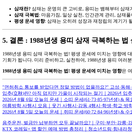
삼재란?
삼재는 운명의 큰 고비로, 용띠는 뱀해부터 삼재가
삼재 극복법
: 마음가짐, 일상 실천, 인간관계 관리, 삼재풀
평생 운세 영향
: 삼재는 오히려 성장과 재정립의 계기가 될
5. 결론 : 1988년생 용띠 삼재 극복하는
1988년생 용띠 삼재 극복하는 법! 평생 운세에 미치는 영향
기회가 됩니다. 미리 준비하고, 실천하여, 1988년생 용띠 여
1988년생 용띠 삼재 극복하는 법! 평생 운세에 미치는 영향
은 
"면허취소 통보를 받았다면 정말 방법이 없을까요?" 고성·동
입추(立秋)란? 아직 덥지만 가을이 시작되는 절기｜2026년 입
2026년 8월 6일 오늘의 운세｜소띠 운세(61·73·85·97년생)
여름방학 사행시 모음｜웃긴 사행시·감동 4행시·학생·학교·방학
2026년 8월 5일 오늘의 운세｜쥐띠 운세(60·72·84·96년생)
음주운전, 벌금만 납부하면 모두 끝날까요?｜구미·부안·강릉·
KTX 코레일+ 앱 할인 예매 방법 총정리｜청소년드림·힘내라