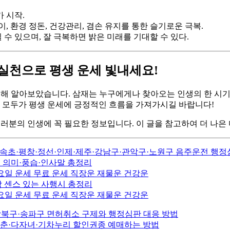
 시작.
이, 환경 정돈, 건강관리, 겸손 유지를 통한 슬기로운 극복.
 수 있으며, 잘 극복하면 밝은 미래를 기대할 수 있다.
 법 실천으로 평생 운세 빛내세요!
에 대해 알아보았습니다. 삼재는 누구에게나 찾아오는 인생의 한 시
러분 모두가 평생 운세에 긍정적인 흐름을 가져가시길 바랍니다!
여러분의 인생에 꼭 필요한 정보입니다. 이 글을 참고하여 더 나은
해·속초·평창·정선·인제·제주·강남구·관악구·노원구 음주운전 행
추 의미·풍습·인사말 총정리
 & 목요일 운세 무료 운세 직장운 재물운 건강운
 센스 있는 사행시 총정리
 & 수요일 운세 무료 운세 직장운 재물운 건강운
강북구·송파구 면허취소 구제와 행정심판 대응 방법
청춘·다자녀·기차누리 할인권종 예매하는 방법