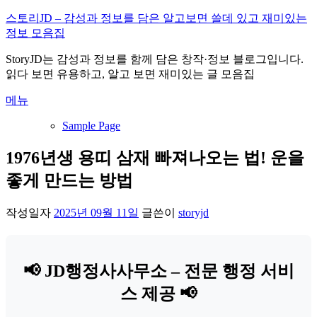
내
스토리JD – 감성과 정보를 담은 알고보면 쓸데 있고 재미있는
용
정보 모음집
으
StoryJD는 감성과 정보를 함께 담은 창작·정보 블로그입니다.
로
읽다 보면 유용하고, 알고 보면 재미있는 글 모음집
바
로
메뉴
가
기
Sample Page
1976년생 용띠 삼재 빠져나오는 법! 운을
좋게 만드는 방법
작성일자
2025년 09월 11일
글쓴이
storyjd
📢 JD행정사사무소 – 전문 행정 서비
스 제공 📢