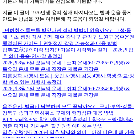
기운과 복이 가득하기를 진심으로 기원합니다.
지금 이 글이 1976년생 용띠 삼재 빠져나오는 법과 운을 좋게
만드는 방법을 찾는 여러분께 꼭 도움이 되었길 바랍니다.
"면허취소 통보를 받았다면 정말 방법이 없을까요?" 고성·동
해·속초·평창·정선·인제·제주·강남구·관악구·노원구 음주운전
행정심판 가이드｜면허정지 감경 가능성과 대응 방법
입추(立秋)란? 아직 덥지만 가을이 시작되는 절기｜2026년 입
추 의미·풍습·인사말 총정리
2026년 8월 6일 오늘의 운세｜소띠 운세(61·73·85·97년생) &
목요일 운세 무료 운세 직장운 재물운 건강운
여름방학 사행시 모음｜웃긴 사행시·감동 4행시·학생·학교·방
학 센스 있는 사행시 총정리
2026년 8월 5일 오늘의 운세｜쥐띠 운세(60·72·84·96년생) &
수요일 운세 무료 운세 직장운 재물운 건강운
음주운전, 벌금만 납부하면 모두 끝날까요?｜구미·부안·강릉·
강북구·송파구 면허취소 구제와 행정심판 대응 방법
KTX 코레일+ 앱 할인 예매 방법 총정리｜청소년드림·힘내라
청춘·다자녀·기차누리 할인권종 예매하는 방법
입추(立秋)란? 2026년 입추 날짜와 의미｜아직 더운데 왜 가을