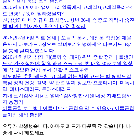
일까? 절기·풍습·음식 총정리
2026년 KTX 예매 앱이 코레일톡에서 코레일+(코레일플러스)
로 변경! 무엇이 달라졌을까?
신남성연대 배인규 대표 사망…향년 36세, 영종도 자택서 숨진
채 발견｜현재까지 확인된 내용 총정리
2026년 8월 6일 타로 운세｜오늘의 운세, 애정운·직장운·재물
운까지 타로카드 3장으로 살펴보기안녕하세요.타로카드 3장
을 통해 살펴보겠습니다
2026년 하반기 삼재 띠(토끼·양·돼지) 완벽 종합 정리｜출생연
도·기간·조심해야 할 일과 리스크 관리 법 매일 여러분의 일상
에 꼭 필요한 건강·운세·생활 리스크 관리
탈모병원 추천 팩트체크! 실패 없는 병원 고르는 법 & 탈모약
핵심 정리 건강, 질병, 약 관련 알짜 정보만 프로페시아, 미녹시
딜, 피나스테리드, 두타스테리드
치매 조기검사 비용은 얼마? 검사방법·지원 대상·치매보험까
지 총정리
이름궁합 보는법｜이름만으로 궁합을 알 수 있을까? 이름궁합
풀이와 해석 총정리
오류가 발생했습니다, 아마도 피드가 다운된 것 같습니다. 나
중에 다시 해보세요.