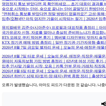
영업정지 통보 받았다면 꼭 확인하세요… 초기 대응이 결과를
숲으로 시작하는 단어, 숲으로 끝나는 단어 끝말잇기 한방단
"면허취소 통보를 받았다면 정말 방법이 없을까요?" 고성·동
입추(立秋)란? 아직 덥지만 가을이 시작되는 절기｜2026년 입
뮤지컬배우 김준수(시아준수) 프로필과 대표작품 총정리｜아이
국가유공자 신청, 자료를 얼마나 충실히 준비하느냐가 중요합
BTS 오레오 쿠키 먹어본 후기｜멤버별 디자인부터 맛까지 솔직
KTX 정기권 예매 방법 총정리｜일반 정기권·기간자유형·출
2026년 8월 7일 금요일 별자리 운세｜오늘의 운세·애정운·재
2026년 8월 7일 타로 운세｜오늘의 운세, 애정운·직장운·재
원데이 자동차보험 가입 방법 총정리｜02년생 여성 가입 후기, 
입추 인사말 가을의 시작, 모음｜카톡 안부 문자·거래처·직장
2026년 8월 6일 타로 운세｜오늘의 운세, 애정운·직장운·
2026년 하반기 삼재 띠(토끼·양·돼지) 완벽 종합 정리｜출생
오류가 발생했습니다, 아마도 피드가 다운된 것 같습니다. 나중
