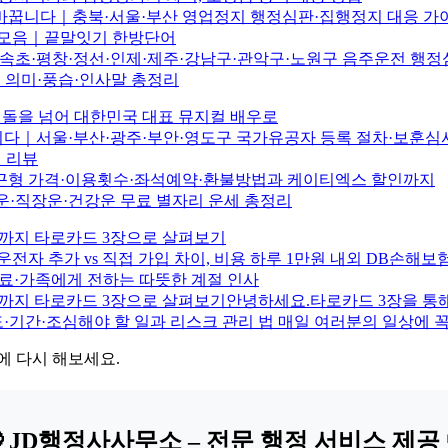
 바꿉니다｜충북·서울·부산 영업정지 행정심판·집행정지 대응 가
어 모음｜끝말잇기 한방단어
해·속초·평창·정선·인제·제주·강남구·관악구·노원구 음주운전 행
추 의미·풍습·인사말 총정리
돌을 넘어 대한민국 대표 뮤지컬 배우로
니다｜서울·부산·광주·부안·영도구 국가유공자 등록 절차·보훈심
 리뷰
퇴근형 가격·이용횟수·좌석예약·환불방법과 케이티엑스 할인까지
물운·직장운·건강운 무료 별자리 운세 총정리
물운까지 타로카드 3장으로 살펴보기
운전자 추가 vs 직접 가입 차이, 비용 하루 1만원 내외 DB손해
동료·가족에게 전하는 따뜻한 계절 인사
재물운까지 타로카드 3장으로 살펴보기안녕하세요.타로카드 3장을 
연도·기간·조심해야 할 일과 리스크 관리 법 매일 여러분의 일상에 
에 다시 해보세요.
 JD행정사사무소 – 전문 행정 서비스 제공 