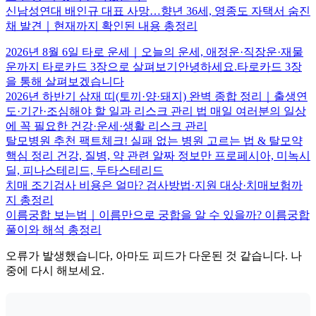
신남성연대 배인규 대표 사망…향년 36세, 영종도 자택서 숨진
채 발견｜현재까지 확인된 내용 총정리
2026년 8월 6일 타로 운세｜오늘의 운세, 애정운·직장운·재물
운까지 타로카드 3장으로 살펴보기안녕하세요.타로카드 3장
을 통해 살펴보겠습니다
2026년 하반기 삼재 띠(토끼·양·돼지) 완벽 종합 정리｜출생연
도·기간·조심해야 할 일과 리스크 관리 법 매일 여러분의 일상
에 꼭 필요한 건강·운세·생활 리스크 관리
탈모병원 추천 팩트체크! 실패 없는 병원 고르는 법 & 탈모약
핵심 정리 건강, 질병, 약 관련 알짜 정보만 프로페시아, 미녹시
딜, 피나스테리드, 두타스테리드
치매 조기검사 비용은 얼마? 검사방법·지원 대상·치매보험까
지 총정리
이름궁합 보는법｜이름만으로 궁합을 알 수 있을까? 이름궁합
풀이와 해석 총정리
오류가 발생했습니다, 아마도 피드가 다운된 것 같습니다. 나
중에 다시 해보세요.