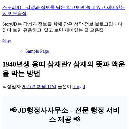
내
스토리JD – 감성과 정보를 담은 알고보면 쓸데 있고 재미있는
용
정보 모음집
으
StoryJD는 감성과 정보를 함께 담은 창작·정보 블로그입니다.
로
읽다 보면 유용하고, 알고 보면 재미있는 글 모음집
바
로
메뉴
가
기
Sample Page
1940년생 용띠 삼재란? 삼재의 뜻과 액운
을 막는 방법
작성일자
2025년 09월 11일
글쓴이
storyjd
📢 JD행정사사무소 – 전문 행정 서비
스 제공 📢