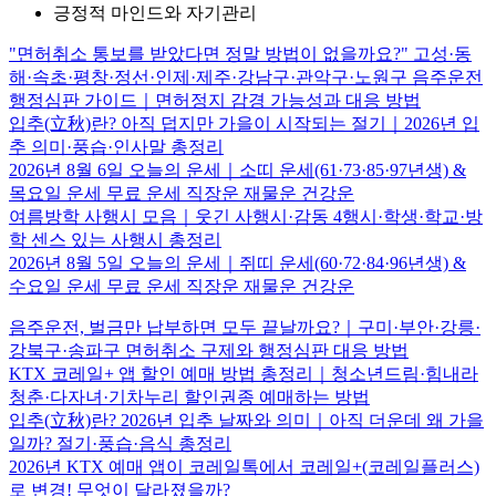
긍정적 마인드와 자기관리
"면허취소 통보를 받았다면 정말 방법이 없을까요?" 고성·동
해·속초·평창·정선·인제·제주·강남구·관악구·노원구 음주운전
행정심판 가이드｜면허정지 감경 가능성과 대응 방법
입추(立秋)란? 아직 덥지만 가을이 시작되는 절기｜2026년 입
추 의미·풍습·인사말 총정리
2026년 8월 6일 오늘의 운세｜소띠 운세(61·73·85·97년생) &
목요일 운세 무료 운세 직장운 재물운 건강운
여름방학 사행시 모음｜웃긴 사행시·감동 4행시·학생·학교·방
학 센스 있는 사행시 총정리
2026년 8월 5일 오늘의 운세｜쥐띠 운세(60·72·84·96년생) &
수요일 운세 무료 운세 직장운 재물운 건강운
음주운전, 벌금만 납부하면 모두 끝날까요?｜구미·부안·강릉·
강북구·송파구 면허취소 구제와 행정심판 대응 방법
KTX 코레일+ 앱 할인 예매 방법 총정리｜청소년드림·힘내라
청춘·다자녀·기차누리 할인권종 예매하는 방법
입추(立秋)란? 2026년 입추 날짜와 의미｜아직 더운데 왜 가을
일까? 절기·풍습·음식 총정리
2026년 KTX 예매 앱이 코레일톡에서 코레일+(코레일플러스)
로 변경! 무엇이 달라졌을까?