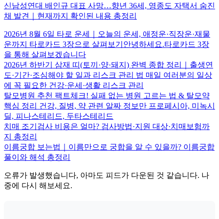
신남성연대 배인규 대표 사망…향년 36세, 영종도 자택서 숨진
채 발견｜현재까지 확인된 내용 총정리
2026년 8월 6일 타로 운세｜오늘의 운세, 애정운·직장운·재물
운까지 타로카드 3장으로 살펴보기안녕하세요.타로카드 3장
을 통해 살펴보겠습니다
2026년 하반기 삼재 띠(토끼·양·돼지) 완벽 종합 정리｜출생연
도·기간·조심해야 할 일과 리스크 관리 법 매일 여러분의 일상
에 꼭 필요한 건강·운세·생활 리스크 관리
탈모병원 추천 팩트체크! 실패 없는 병원 고르는 법 & 탈모약
핵심 정리 건강, 질병, 약 관련 알짜 정보만 프로페시아, 미녹시
딜, 피나스테리드, 두타스테리드
치매 조기검사 비용은 얼마? 검사방법·지원 대상·치매보험까
지 총정리
이름궁합 보는법｜이름만으로 궁합을 알 수 있을까? 이름궁합
풀이와 해석 총정리
오류가 발생했습니다, 아마도 피드가 다운된 것 같습니다. 나
중에 다시 해보세요.