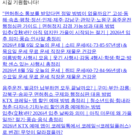
시길 기원합니다!
"면허취소 통보를 받았다면 정말 방법이 없을까요?" 고성·동
해·속초·평창·정선·인제·제주·강남구·관악구·노원구 음주운전
행정심판 가이드｜면허정지 감경 가능성과 대응 방법
입추(立秋)란? 아직 덥지만 가을이 시작되는 절기｜2026년 입
추 의미·풍습·인사말 총정리
2026년 8월 6일 오늘의 운세｜소띠 운세(61·73·85·97년생) &
목요일 운세 무료 운세 직장운 재물운 건강운
여름방학 사행시 모음｜웃긴 사행시·감동 4행시·학생·학교·방
학 센스 있는 사행시 총정리
2026년 8월 5일 오늘의 운세｜쥐띠 운세(60·72·84·96년생) &
수요일 운세 무료 운세 직장운 재물운 건강운
음주운전, 벌금만 납부하면 모두 끝날까요?｜구미·부안·강릉·
강북구·송파구 면허취소 구제와 행정심판 대응 방법
KTX 코레일+ 앱 할인 예매 방법 총정리｜청소년드림·힘내라
청춘·다자녀·기차누리 할인권종 예매하는 방법
입추(立秋)란? 2026년 입추 날짜와 의미｜아직 더운데 왜 가을
일까? 절기·풍습·음식 총정리
2026년 KTX 예매 앱이 코레일톡에서 코레일+(코레일플러스)
로 변경! 무엇이 달라졌을까?