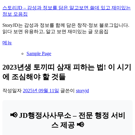
내
스토리JD – 감성과 정보를 담은 알고보면 쓸데 있고 재미있는
용
정보 모음집
으
StoryJD는 감성과 정보를 함께 담은 창작·정보 블로그입니다.
로
읽다 보면 유용하고, 알고 보면 재미있는 글 모음집
바
로
메뉴
가
기
Sample Page
2023년생 토끼띠 삼재 피하는 법! 이 시기
에 조심해야 할 것들
작성일자
2025년 09월 11일
글쓴이
storyjd
📢 JD행정사사무소 – 전문 행정 서비
스 제공 📢