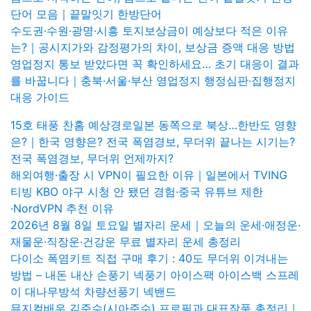
단어 모음｜끝말잇기 한방단어
수도권·수원·광명·시흥 토지보상금이 예상보다 적은 이유
는?｜공시지가와 감정평가의 차이, 보상금 증액 대응 방법
영업정지 통보 받았다면 꼭 확인하세요… 초기 대응이 결과
를 바꿉니다｜충북·서울·부산 영업정지 행정심판·집행정지
대응 가이드
15호 태풍 찬홈 예상경로일본 동쪽으로 북상…한반도 영향
은?｜한국 영향은? 전국 폭염경보, 무더위 끝나는 시기는?
전국 폭염경보, 무더위 언제까지?
해외여행·출장 시 VPN이 필요한 이유｜일본에서 TVING
티빙 KBO 야구 시청 안 됐던 경험·중국 유튜브 제한
·NordVPN 추천 이유
2026년 8월 8일 토요일 별자리 운세｜오늘의 운세·애정운·
재물운·직장운·건강운 무료 별자리 운세 총정리
다이소 폭염키트 직접 구매 후기 : 40도 무더위 이겨내는
방법 – 내돈 내산 손풍기 넥풍기 아이스팩 아이스백 스프레
이 대나무방석 차량선풍기 넥밴드
뮤지컬배우 김준수(시아준수) 프로필과 대표작품 총정리｜