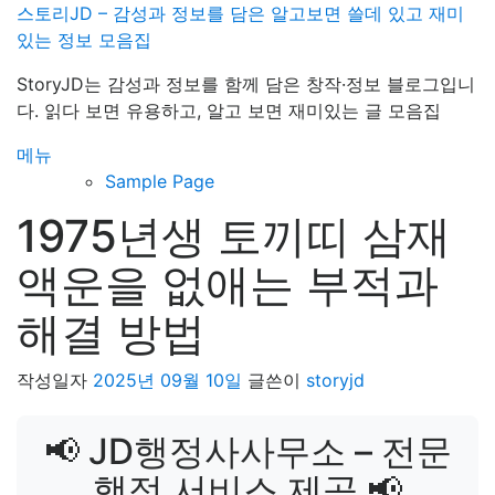
내
스토리JD – 감성과 정보를 담은 알고보면 쓸데 있고 재미
용
있는 정보 모음집
으
StoryJD는 감성과 정보를 함께 담은 창작·정보 블로그입니
로
다. 읽다 보면 유용하고, 알고 보면 재미있는 글 모음집
바
로
메뉴
가
Sample Page
기
1975년생 토끼띠 삼재
액운을 없애는 부적과
해결 방법
작성일자
2025년 09월 10일
글쓴이
storyjd
📢 JD행정사사무소 – 전문
행정 서비스 제공 📢