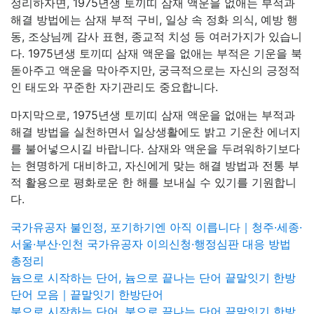
정리하자면, 1975년생 토끼띠 삼재 액운을 없애는 부적과
해결 방법에는 삼재 부적 구비, 일상 속 정화 의식, 예방 행
동, 조상님께 감사 표현, 종교적 치성 등 여러가지가 있습니
다. 1975년생 토끼띠 삼재 액운을 없애는 부적은 기운을 북
돋아주고 액운을 막아주지만, 궁극적으로는 자신의 긍정적
인 태도와 꾸준한 자기관리도 중요합니다.
마지막으로, 1975년생 토끼띠 삼재 액운을 없애는 부적과
해결 방법을 실천하면서 일상생활에도 밝고 기운찬 에너지
를 불어넣으시길 바랍니다. 삼재와 액운을 두려워하기보다
는 현명하게 대비하고, 자신에게 맞는 해결 방법과 전통 부
적 활용으로 평화로운 한 해를 보내실 수 있기를 기원합니
다.
국가유공자 불인정, 포기하기엔 아직 이릅니다｜청주·세종·
서울·부산·인천 국가유공자 이의신청·행정심판 대응 방법
총정리
늄으로 시작하는 단어, 늄으로 끝나는 단어 끝말잇기 한방
단어 모음｜끝말잇기 한방단어
붐으로 시작하는 단어, 붐으로 끝나는 단어 끝말잇기 한방