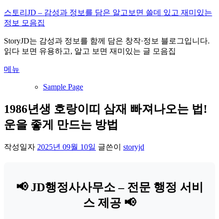
내
스토리JD – 감성과 정보를 담은 알고보면 쓸데 있고 재미있는
용
정보 모음집
으
StoryJD는 감성과 정보를 함께 담은 창작·정보 블로그입니다.
로
읽다 보면 유용하고, 알고 보면 재미있는 글 모음집
바
로
메뉴
가
기
Sample Page
1986년생 호랑이띠 삼재 빠져나오는 법!
운을 좋게 만드는 방법
작성일자
2025년 09월 10일
글쓴이
storyjd
📢 JD행정사사무소 – 전문 행정 서비
스 제공 📢