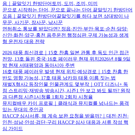
음｜끝말잇기 한방단어토끼, 도끼, 조끼, 미끼
꾼으로 시작하는 단어, 꾼으로 끝나는 단어 끝말잇기 한방단어
모음｜끝말잇기 한방단어끝말잇기를 하다 보면 상대방이 나
무꾼, 사기꾼, 장사꾼, 낚시꾼
면허취소 통보를 받았다면? 정읍·진안·부안·목포·순천·담양·
신안·화천·양구·홍천 음주운전 행정심판 구제 가능성과 생계
형 운전자 대응 전략
2026 태풍 최신경로｜15호 찬홈 일본 관통 후 독도 인근 접근
전망, 13호 돌핀 중국·16호 페이러우 현재 위치2026년 8월 9일
밤 현재 서태평양과 동아시아 주변
16호 태풍 페이러우 발생 현재 위치·예상경로｜15호 찬홈 한
반도 영향 가능성, 17호 태풍 낭카와 태풍 이름 짓는 법
재벌X형사2 등장인물 인물관계도 몇부작｜OTT 디즈니+ 독
점 스트리밍·재방송 방송시간, 시즌1 안 보고 봐도 될까? 원작
과 다른점 시즌1시청률 1회차 2회차 시청율
뮤지컬배우 카이 프로필｜클래식과 뮤지컬를 넘나드는 품격
있는 무대의 주인공
HACCP 심사서류, 왜 계속 보완 요청을 받을까?｜대전·진천·
인천·성남·안성·검단·구리 HACCP 심사 대응과 서류 작성 핵
심 가이드