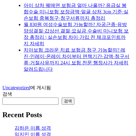
아이 상처 꿰매면 보험금 얼마 나올까? 응급실 봉
합수술 미니보험 보장금액·얼굴 상처 3cm 기준·실
손보험 중복청구·청구서류까지 총정리
월 830원 여성수술보험 가능할까? 자궁근종·유방
양성결절·갑상선 결절·요실금 수술비 미니보험 보
장 총정리 | 실손보험 차이·가입 전 체크포인트까
지 자세히
치아보험 크라운 치료 보험금 청구 가능할까? 레
진·인레이·온레이 차이부터 면책기간·감액·청구서
류·거절사유까지 24시 보험 전문 행정사가 자세히
알려드립니다
Uncategorized
에 게시됨
검색
검색
Recent Posts
김하은 이름 성격
임지민 이름 성격