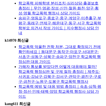
학교폭력 피해학생 분리조치·심리상담·출결보호
총정리｜무안·영광·장성·신안·철원·화천·양구·횡
성·영월 학교폭력 행정사 상담 가이드
송파구·영등포구·종로구·중구·계양구·미추홀구·부
평구·동래구·연제구·해운대구·동구·서구 학교폭력
학부모 의견서 작성 가이드｜지수행정사 상담 안
내
k14970 최신글
학교폭력 억울한 전학 처분, 그대로 확정되기 전에
확인하세요｜동대문구·동작구·마포구·서대문구·
서초구·성동구·성북구·송파구·양천구 학교폭력 행
정심판 대응 가이드
가해자 통보를 받았다면 어떻게 대응해야 할까?
학교폭력 행정심판 및 구제 절차 총정리｜제주도·
서귀포·강남구·강북구·강서구·관악구·광진구·구로
구·금천구·노원구·도봉구 학교폭력 행정사
학교폭력 예방 및 대응 방법 총정리｜속초·삼척·평
창·정선·인제·태백·양양 학교폭력 행정사 상담 가
이드
kang611 최신글