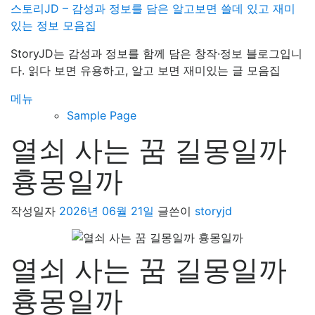
내
스토리JD – 감성과 정보를 담은 알고보면 쓸데 있고 재미
용
있는 정보 모음집
으
StoryJD는 감성과 정보를 함께 담은 창작·정보 블로그입니
로
다. 읽다 보면 유용하고, 알고 보면 재미있는 글 모음집
바
로
메뉴
가
Sample Page
기
열쇠 사는 꿈 길몽일까
흉몽일까
작성일자
2026년 06월 21일
글쓴이
storyjd
열쇠 사는 꿈 길몽일까
흉몽일까