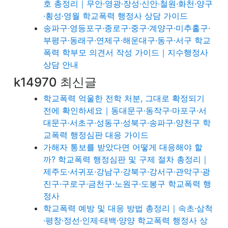
호 총정리｜무안·영광·장성·신안·철원·화천·양구
·횡성·영월 학교폭력 행정사 상담 가이드
송파구·영등포구·종로구·중구·계양구·미추홀구·
부평구·동래구·연제구·해운대구·동구·서구 학교
폭력 학부모 의견서 작성 가이드｜지수행정사
상담 안내
k14970 최신글
학교폭력 억울한 전학 처분, 그대로 확정되기
전에 확인하세요｜동대문구·동작구·마포구·서
대문구·서초구·성동구·성북구·송파구·양천구 학
교폭력 행정심판 대응 가이드
가해자 통보를 받았다면 어떻게 대응해야 할
까? 학교폭력 행정심판 및 구제 절차 총정리｜
제주도·서귀포·강남구·강북구·강서구·관악구·광
진구·구로구·금천구·노원구·도봉구 학교폭력 행
정사
학교폭력 예방 및 대응 방법 총정리｜속초·삼척
·평창·정선·인제·태백·양양 학교폭력 행정사 상