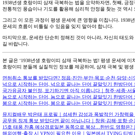
1938년생 호랑이띠 삼재 극복하는 법을 요약하자면, 첫째, 긍
전통적인 풍습이나 기도를 활용해 심리적 안정을 찾는 것 역시 
그리고 이 모든 과정이 평생 운세에 큰 영향을 미칩니다. 193
운세의 흐름이 비틀릴 수 있음을 잊지 말아야 합니다.
마지막으로, 운세란 단순히 정해진 것이 아니라, 자신의 태도와
길 바랍니다.
본 글은 ‘1938년생 호랑이띠 삼재 극복하는 법! 평생 운세에
호랑이띠 분들께 실질적인 정보를 제공하여, 삼재 극복 및 평생
면허취소 통보를 받았다면? 정읍·진안·부안·목포·순천·담양·신
넉으로 시작하는 단어, 넉으로 끝나는 단어 끝말잇기 한방단
국가유공자 불인정, 포기하기엔 아직 이릅니다｜청주·세종·서울
늄으로 시작하는 단어, 늄으로 끝나는 단어 끝말잇기 한방단
붐으로 시작하는 단어, 붐으로 끝나는 단어 끝말잇기 한방단
뮤지컬배우 박은태 프로필｜섬세한 감성과 폭발적인 가창력을 
공무원 징계 통보 받았다면 끝이 아닙니다｜창원·김해·포항·순
15호 태풍 찬홈 예상경로일본 동쪽으로 북상…한반도 영향은?｜
해외여행·출장 시 VPN이 필요한 이유｜일본에서 TVING 티빙 K