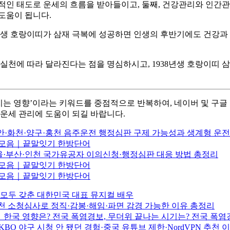
정적인 태도로 운세의 흐름을 받아들이고, 둘째, 건강관리와 인간관
도움이 됩니다.
8년생 호랑이띠가 삼재 극복에 성공하면 인생의 후반기에도 건강과 
 실천에 따라 달라진다는 점을 명심하시고, 1938년생 호랑이띠
 미치는 영향’이라는 키워드를 중점적으로 반복하여, 네이버 및 구
 운세 관리에 도움이 되길 바랍니다.
안·화천·양구·홍천 음주운전 행정심판 구제 가능성과 생계형 운전
어 모음｜끝말잇기 한방단어
·부산·인천 국가유공자 이의신청·행정심판 대응 방법 총정리
어 모음｜끝말잇기 한방단어
어 모음｜끝말잇기 한방단어
모두 갖춘 대한민국 대표 뮤지컬 배우
천 소청심사로 정직·감봉·해임·파면 감경 가능한 이유 총정리
한국 영향은? 전국 폭염경보, 무더위 끝나는 시기는? 전국 폭염
BO 야구 시청 안 됐던 경험·중국 유튜브 제한·NordVPN 추천 