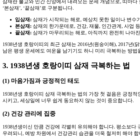
삼재란 불교와 민간 신앙에서 내려오는 운세 개념으로, 띠마다 찾
‘본삼재’, ‘끝삼재’로 구분됩니다.
입삼재:
삼재가 시작되는 해로, 예상치 못한 일이나 변수가
본삼재:
삼재의 한가운데로, 건강, 재물, 인간관계, 사업 
끝삼재:
삼재가 마무리되는 해로, 아직까지 완전히 나아진
1938년생 호랑이띠의 최근 삼재는 2016년(원숭이해), 2017년
남은 평생 운세에도 여운을 남기기도 하니 미리 극복하는 방법을
3. 1938년생 호랑이띠 삼재 극복하는 법
(1) 마음가짐과 긍정적인 태도
1938년생 호랑이띠 삼재 극복하는 법의 가장 첫 걸음은 긍정
시키고, 세상일에 너무 쉽게 동요하지 않는 것이 중요합니다.
(2) 건강 관리에 집중
1938년생이신 만큼 건강에 각별히 유의해야 합니다. 평소보다
우려되니, 예방 차원에서 건강관리 습관을 더욱 철저히 해야 합