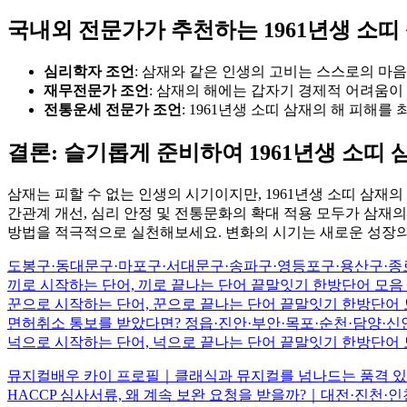
국내외 전문가가 추천하는 1961년생 소띠
심리학자 조언
: 삼재와 같은 인생의 고비는 스스로의 마
재무전문가 조언
: 삼재의 해에는 갑자기 경제적 어려움이 
전통운세 전문가 조언
: 1961년생 소띠 삼재의 해 피해
결론: 슬기롭게 준비하여 1961년생 소띠
삼재는 피할 수 없는 인생의 시기이지만, 1961년생 소띠 삼재
간관계 개선, 심리 안정 및 전통문화의 확대 적용 모두가 삼재의
방법을 적극적으로 실천해보세요. 변화의 시기는 새로운 성장의
도봉구·동대문구·마포구·서대문구·송파구·영등포구·용산구·종
끼로 시작하는 단어, 끼로 끝나는 단어 끝말잇기 한방단어 모음
꾼으로 시작하는 단어, 꾼으로 끝나는 단어 끝말잇기 한방단어
면허취소 통보를 받았다면? 정읍·진안·부안·목포·순천·담양·신
넉으로 시작하는 단어, 넉으로 끝나는 단어 끝말잇기 한방단
뮤지컬배우 카이 프로필｜클래식과 뮤지컬를 넘나드는 품격 있
HACCP 심사서류, 왜 계속 보완 요청을 받을까?｜대전·진천·인