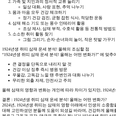
가족 및 지인과의 정서적 교류 늘리기
일상 대화, 사랑 표현, 추억 나누기
몸과 마음 모두 건강 체크하기
정기 건강 검진, 균형 잡힌 식사, 적당한 운동
삼재 해소 기도 또는 풍수 인테리어 활용
조상 제사, 삼재 부적, 수호석 활용 등 전통적 방법도
소소한 취미 활동 찾기
그림 그리기, 손자·손녀와의 놀이, 작은 텃밭 가꾸기
1924년생 쥐띠 삼재 운세 분석! 올해의 조심할 점
“1924년생 쥐띠 삼재 운세 분석! 올해는 어떤 변화가?” 에 맞
큰 결정을 단독으로 내리지 말 것
건강 이상 징후 즉시 병원 방문
우울감, 고독감 느낄 땐 주변인과 대화 나누기
무리한 외출 자제, 안전사고 주의
올해 삼재의 영향과 변화는 개인에 따라 차이가 있지만, 1924
결론 : 1924년생 쥐띠 삼재 운세 분석! 올해는 어떤 변화가?
2024년, 1924년생 쥐띠는 삼재의 영향 아래에서 인생의 소중함
대해 고민하셨던 분들께 도움이 되셨길 바라며, 건강하게 올해
블로그 구독과 공감, 댓글은 큰 힘이 됩니다! 1924년생 쥐띠 