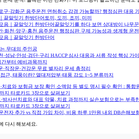
로구·강화군 음주운전 면허취소 감경 가능할까? 행정심판 대응 
｜끝말잇기 한방단어토끼, 도끼, 조끼, 미끼
 모음｜끝말잇기 한방단어끝말잇기를 하다 보면 상대방이 나무꾼, 
안·화천·양구·홍천 음주운전 행정심판 구제 가능성과 생계형 운전
어 모음｜끝말잇기 한방단어
는 무대의 주인공
천·성남·안성·검단·구리 HACCP 심사 대응과 서류 작성 핵심 가
버시간부터 예비과목까지
물운·직장운·건강운 무료 별자리 운세 총정리
 접근, 태풍이란? 열대저압부·태풍 강도 1~5 분류까지
치료와 보험금 보장 확인 소액암 등 별도 명시 필수 확인 : 통
물운까지 타로카드 3장으로 살펴보기
·방사선치료와 대표 약물, 치료 과정까지 실손보험으로는 부족한
물운까지 타로카드 3장으로 살펴보기
운전자 추가 vs 직접 가입 차이, 비용 하루 1만원 내외 DB손해
에 다시 해보세요.