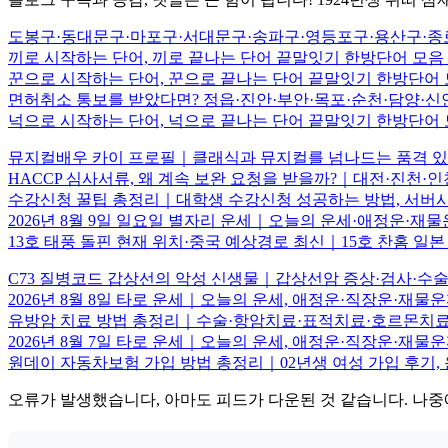
도봉구·동대문구·마포구·서대문구·송파구·영등포구·용산구·종
끼로 시작하는 단어, 끼로 끝나는 단어 끝말잇기 한방단어 모음
꾼으로 시작하는 단어, 꾼으로 끝나는 단어 끝말잇기 한방단어
면허취소 통보를 받았다면? 정읍·진안·부안·목포·순천·담양·신
넉으로 시작하는 단어, 넉으로 끝나는 단어 끝말잇기 한방단
뮤지컬배우 카이 프로필｜클래식과 뮤지컬를 넘나드는 품격 있
HACCP 심사서류, 왜 계속 보완 요청을 받을까?｜대전·진천·인
수강신청 꿀팁 총정리｜대학생 수강신청 성공하는 방법, 서
2026년 8월 9일 일요일 별자리 운세｜오늘의 운세·애정운·재
13호 태풍 돌핀 현재 위치·중국 예상경로 최신｜15호 찬홈 일본
C73 질병코드 갑상선의 악성 신생물｜갑상선암 증상·검사·수술·
2026년 8월 8일 타로 운세｜오늘의 운세, 애정운·직장운·재
유방암 치료 방법 총정리｜수술·항암치료·표적치료·호르몬치료
2026년 8월 7일 타로 운세｜오늘의 운세, 애정운·직장운·재
원데이 자동차보험 가입 방법 총정리｜02년생 여성 가입 후기, 
오류가 발생했습니다, 아마도 피드가 다운된 것 같습니다. 나중