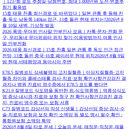
｜1237회 로또 추첨일·당첨번호, 최대 1,000만원 도전·번호추
첨기 활용법
15호 태풍 찬홈 최신경로 또 바뀌었다｜일본 관통 후 동해 진
출·독도 남동쪽 140km 접근, 13호 돌핀 현재 위치는?2026년 8
월 10일 새벽, 기상청 발표
2026 폭염·무더위 인사말 안부인사 모음｜카톡·문자·전화 문
구, 우리동네 무더위쉼터 위치 찾기·이용방법까지 여름 인사
말 안부전화
2026 태풍 최신경로｜15호 찬홈 일본 관통 후 독도 인근 접근
전망, 13호 돌핀 중국·16호 페이러우 현재 위치2026년 8월 9일
밤 현재 서태평양과 동아시아 주변
E78.5 질병코드 상세불명의 고지질혈증｜이상지질혈증·고지
혈증 차이와 콜레스테롤 검사·치료·보험 확인사항건강검진 결
과지나 병원 진료비 영수증에서 E78.5 코드를 봤다면
K21.0 질병코드 식도염을 동반한 위-식도역류병｜역류성식도
염 증상·내시경·치료와 보험 청구 전 확인사항건강검진 결과
지, 진료비 영수증 또는 보험 서류
C73 질병코드 갑상선의 악성 신생물｜갑상선암 증상·검사·수
술·치료와 보험금 보장 확인 소액암 등 별도 명시 필수 확인 :
통합원보험 소액암 특약
2026년 8월 8일 타로 운세｜오늘의 운세, 애정운·직장운·재물