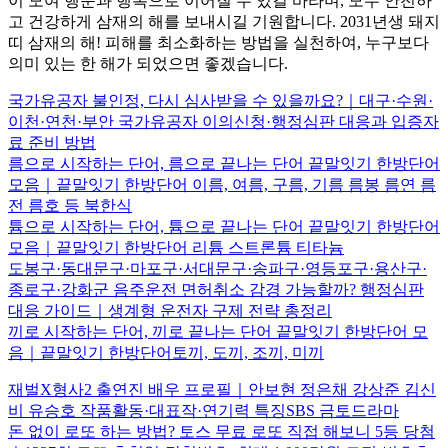
이 모여 행운과 행복으로 이어질 수 있길 바라며, 모두 안전하
고 건강하게 삼재의 해를 보내시길 기원합니다. 2031년생 돼지
띠 삼재의 해! 피해를 최소화하는 방법을 실천하여, 누구보다
의미 있는 한 해가 되었으면 좋겠습니다.
국가유공자 불인정, 다시 심사받을 수 있을까요?｜대구·수원·
이천·연천·부안 국가유공자 이의신청·행정심판 대응과 입증자
료 준비 방법
름으로 시작하는 단어, 름으로 끝나는 단어 끝말잇기 한방단어
모음｜끝말잇기 한방단어 이름, 여름, 구름, 기름 름봉 름연 름
전 름호 등 북한식
튬으로 시작하는 단어, 튬으로 끝나는 단어 끝말잇기 한방단어
모음｜끝말잇기 한방단어 리튬 스트론튬 티타늄
도봉구·동대문구·마포구·서대문구·송파구·영등포구·용산구·
종로구·강화군 음주운전 면허취소 감경 가능할까? 행정심판
대응 가이드｜생계형 운전자 구제 전략 총정리
끼로 시작하는 단어, 끼로 끝나는 단어 끝말잇기 한방단어 모
음｜끝말잇기 한방단어토끼, 도끼, 조끼, 미끼
재벌X형사2 출연진 배우 프로필｜안보현 정은채 강상준 김신
비 유승호 작품활동·대표작·연기력 특징SBS 금토드라마
돈 없이 로또 하는 방법? 토스 무료 로또 직접 해보니 5등 당첨