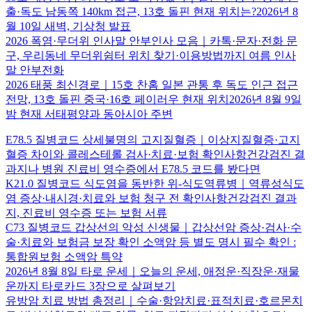
출·독도 남동쪽 140km 접근, 13호 돌핀 현재 위치는?2026년 8
월 10일 새벽, 기상청 발표
2026 폭염·무더위 인사말 안부인사 모음｜카톡·문자·전화 문
구, 우리동네 무더위쉼터 위치 찾기·이용방법까지 여름 인사
말 안부전화
2026 태풍 최신경로｜15호 찬홈 일본 관통 후 독도 인근 접근
전망, 13호 돌핀 중국·16호 페이러우 현재 위치2026년 8월 9일
밤 현재 서태평양과 동아시아 주변
E78.5 질병코드 상세불명의 고지질혈증｜이상지질혈증·고지
혈증 차이와 콜레스테롤 검사·치료·보험 확인사항건강검진 결
과지나 병원 진료비 영수증에서 E78.5 코드를 봤다면
K21.0 질병코드 식도염을 동반한 위-식도역류병｜역류성식도
염 증상·내시경·치료와 보험 청구 전 확인사항건강검진 결과
지, 진료비 영수증 또는 보험 서류
C73 질병코드 갑상선의 악성 신생물｜갑상선암 증상·검사·수
술·치료와 보험금 보장 확인 소액암 등 별도 명시 필수 확인 :
통합원보험 소액암 특약
2026년 8월 8일 타로 운세｜오늘의 운세, 애정운·직장운·재물
운까지 타로카드 3장으로 살펴보기
유방암 치료 방법 총정리｜수술·항암치료·표적치료·호르몬치