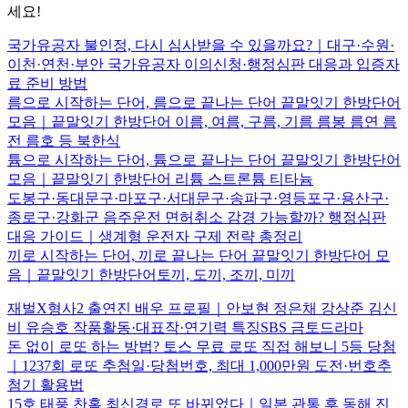
세요!
국가유공자 불인정, 다시 심사받을 수 있을까요?｜대구·수원·
이천·연천·부안 국가유공자 이의신청·행정심판 대응과 입증자
료 준비 방법
름으로 시작하는 단어, 름으로 끝나는 단어 끝말잇기 한방단어
모음｜끝말잇기 한방단어 이름, 여름, 구름, 기름 름봉 름연 름
전 름호 등 북한식
튬으로 시작하는 단어, 튬으로 끝나는 단어 끝말잇기 한방단어
모음｜끝말잇기 한방단어 리튬 스트론튬 티타늄
도봉구·동대문구·마포구·서대문구·송파구·영등포구·용산구·
종로구·강화군 음주운전 면허취소 감경 가능할까? 행정심판
대응 가이드｜생계형 운전자 구제 전략 총정리
끼로 시작하는 단어, 끼로 끝나는 단어 끝말잇기 한방단어 모
음｜끝말잇기 한방단어토끼, 도끼, 조끼, 미끼
재벌X형사2 출연진 배우 프로필｜안보현 정은채 강상준 김신
비 유승호 작품활동·대표작·연기력 특징SBS 금토드라마
돈 없이 로또 하는 방법? 토스 무료 로또 직접 해보니 5등 당첨
｜1237회 로또 추첨일·당첨번호, 최대 1,000만원 도전·번호추
첨기 활용법
15호 태풍 찬홈 최신경로 또 바뀌었다｜일본 관통 후 동해 진