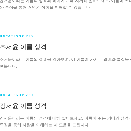
윤서윤이라는 이름의 성격과 의미에 대해 자세히 알아보세요. 이름의 유
와 특징을 통해 개인의 성향을 이해할 수 있습니다.
UNCATEGORIZED
조서윤 이름 성격
조서윤이라는 이름의 성격을 알아보며, 이 이름이 가지는 의미와 특징을 
펴봅니다.
UNCATEGORIZED
강서윤 이름 성격
강서윤이라는 이름의 성격에 대해 알아보세요. 이름이 주는 의미와 성격
특징을 통해 사람을 이해하는 데 도움을 드립니다.