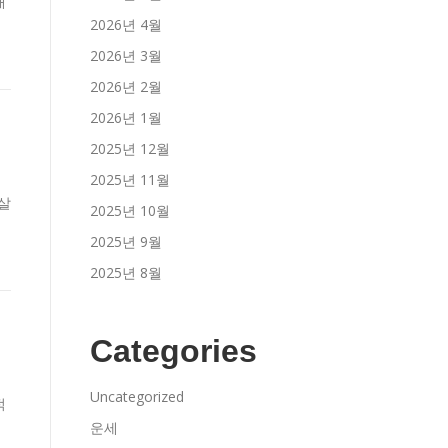
래
2026년 4월
2026년 3월
2026년 2월
2026년 1월
2025년 12월
2025년 11월
살
2025년 10월
2025년 9월
2025년 8월
Categories
Uncategorized
적
운세