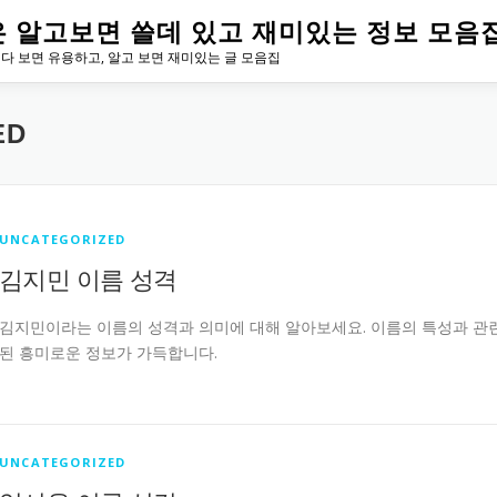
은 알고보면 쓸데 있고 재미있는 정보 모음
 읽다 보면 유용하고, 알고 보면 재미있는 글 모음집
ED
UNCATEGORIZED
김지민 이름 성격
김지민이라는 이름의 성격과 의미에 대해 알아보세요. 이름의 특성과 관
된 흥미로운 정보가 가득합니다.
UNCATEGORIZED