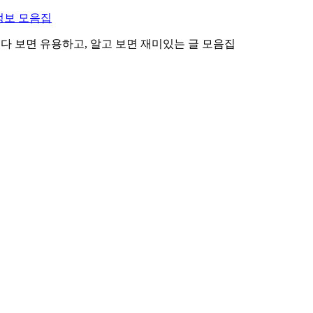
정보 모음집
 읽다 보면 유용하고, 알고 보면 재미있는 글 모음집