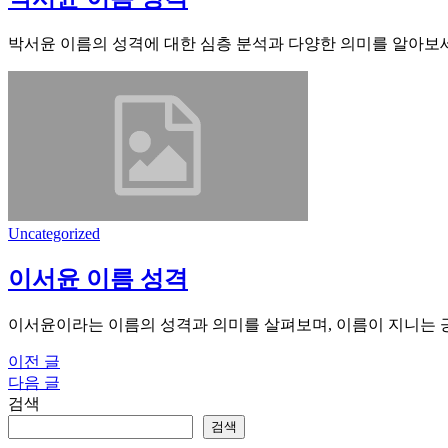
박서윤 이름의 성격에 대한 심층 분석과 다양한 의미를 알아보세
Uncategorized
이서윤 이름 성격
이서윤이라는 이름의 성격과 의미를 살펴보며, 이름이 지니는 
이전 글
글
다음 글
탐
검색
색
검색