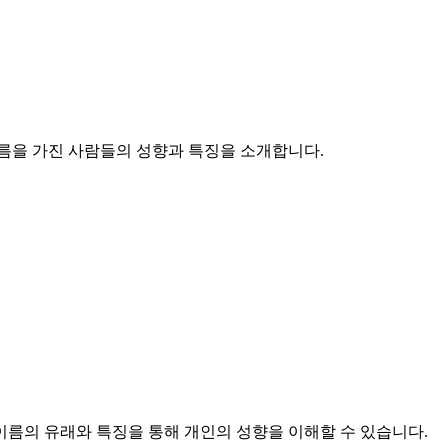
이름을 가진 사람들의 성향과 특징을 소개합니다.
이름의 유래와 특징을 통해 개인의 성향을 이해할 수 있습니다.