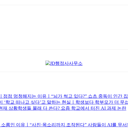
 점점 멍청해지는 이유ㅣ“뇌가 썩고 있다?” 쇼츠 중독이 인간 
이 ‘학교 떠나고 싶다’고 말하는 현실ㅣ학생보다 학부모가 더 무
난 현재 상황학생들 몰래 다 쓴다? 요즘 학교에서 터진 AI 과제 논란
준이 소름인 이유ㅣ“사진·목소리까지 조작된다” 사람들이 AI를 무