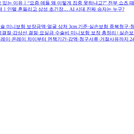
 있는 이유ㅣ“요즘 애들 왜 이렇게 집중 못하냐고?” 전부 쇼츠
충격ㅣ인텔 흔들리고 삼성 초긴장… AI 시대 진짜 승자는 누구?
수술 미니보험 보장금액·얼굴 상처 3cm 기준·실손보험 중복청구
성결절·갑상선 결절·요실금 수술비 미니보험 보장 총정리 | 실손
인레이·온레이 차이부터 면책기간·감액·청구서류·거절사유까지 2