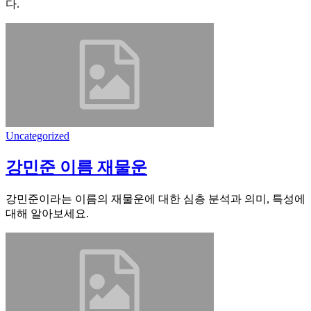
다.
Uncategorized
강민준 이름 재물운
강민준이라는 이름의 재물운에 대한 심층 분석과 의미, 특성에
대해 알아보세요.