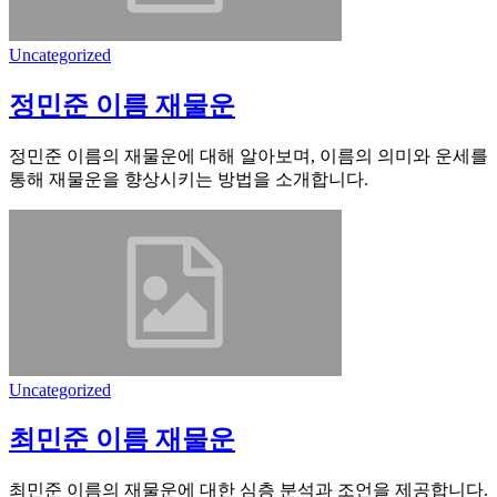
Uncategorized
정민준 이름 재물운
정민준 이름의 재물운에 대해 알아보며, 이름의 의미와 운세를
통해 재물운을 향상시키는 방법을 소개합니다.
Uncategorized
최민준 이름 재물운
최민준 이름의 재물운에 대한 심층 분석과 조언을 제공합니다.