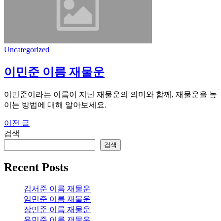
Uncategorized
이민준 이름 재물운
이민준이라는 이름이 지닌 재물운의 의미와 함께, 재물운을 높
이는 방법에 대해 알아보세요.
이전 글
글
검색
탐
검색
색
Recent Posts
김서준 이름 재물운
임민준 이름 재물운
장민준 이름 재물운
윤민준 이름 재물운