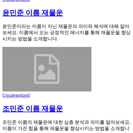
윤민준 이름 재물운
윤민준이라는 이름이 지닌 재물운의 의미와 해석에 대해 알아
보세요. 이름에서 오는 긍정적인 에너지를 통해 재물운을 향상
시키는 방법을 소개합니다.
Uncategorized
조민준 이름 재물운
조민준 이름의 재물운에 대한 심층 분석과 의미를 알아보세요.
이름이 가진 힘을 통해 재물운을 향상시키는 방법을 소개합니