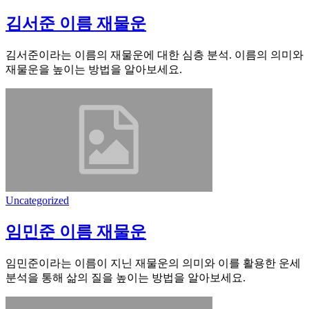
김서준 이름 재물운
김서준이라는 이름의 재물운에 대한 심층 분석. 이름의 의미와
재물운을 높이는 방법을 알아보세요.
Uncategorized
임민준 이름 재물운
임민준이라는 이름이 지닌 재물운의 의미와 이를 활용한 운세
분석을 통해 삶의 질을 높이는 방법을 알아보세요.