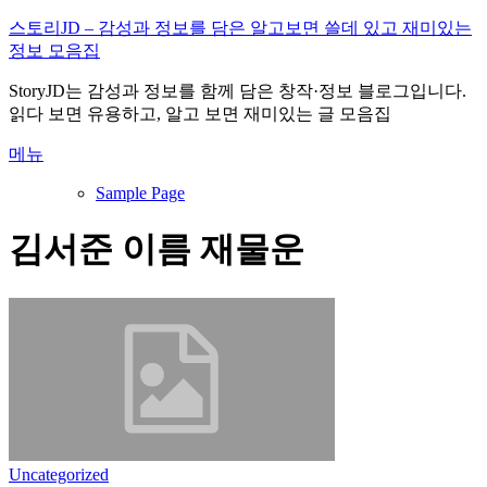
내
스토리JD – 감성과 정보를 담은 알고보면 쓸데 있고 재미있는
용
정보 모음집
으
StoryJD는 감성과 정보를 함께 담은 창작·정보 블로그입니다.
로
읽다 보면 유용하고, 알고 보면 재미있는 글 모음집
바
로
메뉴
가
기
Sample Page
김서준 이름 재물운
Uncategorized